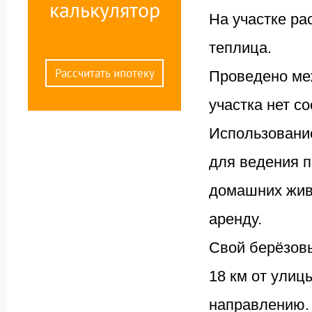
калькулятор
На участке ра
теплица.
Рассчитать ипотеку
Проведено меж
участка нет с
Использование
для ведения п
домашних живо
аренду.
Свой берёзовы
18 км от улиц
направлению.