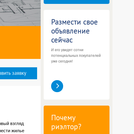
Размести свое
объявление
сейчас
И его увидят сотни
потенциальных покупателей
уже сегодня!
вить заявку
Почему
рвый взгляд
риэлтор?
рести жилье