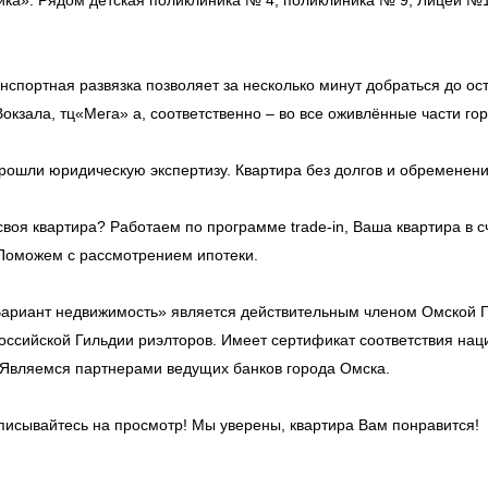
ка». Рядом детская поликлиника № 4, поликлиника № 9, Лицей №1
нспортная развязка позволяет за несколько минут добраться до ост
Вокзала, тц«Мега» а, соответственно – во все оживлённые части го
рошли юридическую экспертизу. Квартира без долгов и обременени
воя квартира? Работаем по программе trade-in, Ваша квартира в с
Поможем с рассмотрением ипотеки.
ариант недвижимость» является действительным членом Омской 
Российской Гильдии риэлторов. Имеет сертификат соответствия на
 Являемся партнерами ведущих банков города Омска.
аписывайтесь на просмотр! Мы уверены, квартира Вам понравится!