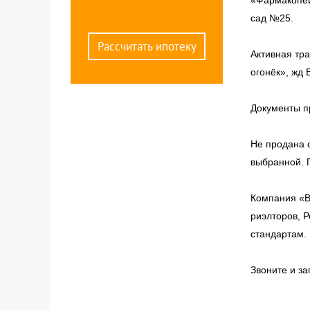
«Фармакопей
сад №25.
Рассчитать ипотеку
Активная тра
огонёк», жд 
Документы п
Не продана с
выбранной. 
Компания «В
риэлторов, 
стандартам.
Звоните и з