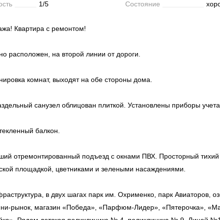
ость
1/5
Состояние
хор
ажа! Квартира с ремонтом!
о расположен, на второй линии от дороги.
нировка комнат, выходят на обе стороны дома.
аздельный санузел облицован плиткой. Установлены приборы учета
текленный балкон.
ший отремонтированный подъезд с окнами ПВХ. Просторный тихий 
ской площадкой, цветниками и зелеными насаждениями.
раструктура, в двух шагах парк им. Охрименко, парк Авиаторов, о
ини-рынок, магазин «Победа», «Парфюм-Лидер», «Пятерочка», «Ма