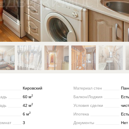
Кировский
Материал стен
Пан
2
адь
60 м
Балкон/Лоджия
Ест
2
адь
42 м
Условия сделки
чис
2
6 м
Ипотека
Ест
комнат
3
Документы
Нет