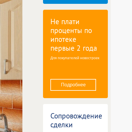
Не плати
проценты по
ипотеке
первые 2 года
Для покупателей новостроек
Подробнее
Сопровождение
сделки