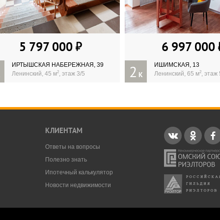
5 797 000
6 997 000
ИРТЫШСКАЯ НАБЕРЕЖНАЯ, 39
ИШИМСКАЯ, 13
2
2
2
К
Ленинский, 45 м
, этаж 3/5
К
Ленинский, 65 м
, этаж 
КЛИЕНТАМ
Ответы на вопросы
Полезно знать
Ипотечный калькулятор
Новости недвижимости