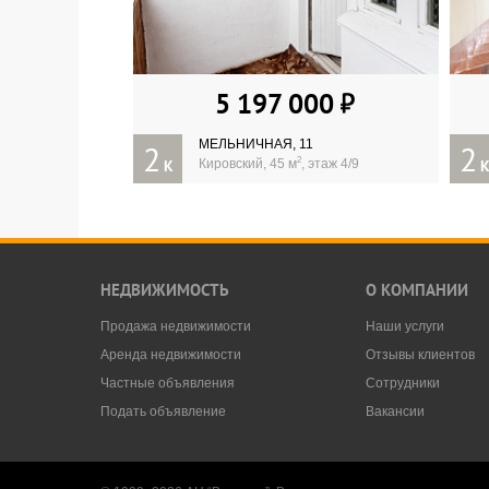
5 197 000
МЕЛЬНИЧНАЯ, 11
2
2
2
К
Кировский, 45 м
, этаж 4/9
НЕДВИЖИМОСТЬ
О КОМПАНИИ
Продажа недвижимости
Наши услуги
Аренда недвижимости
Отзывы клиентов
Частные объявления
Сотрудники
Подать объявление
Вакансии