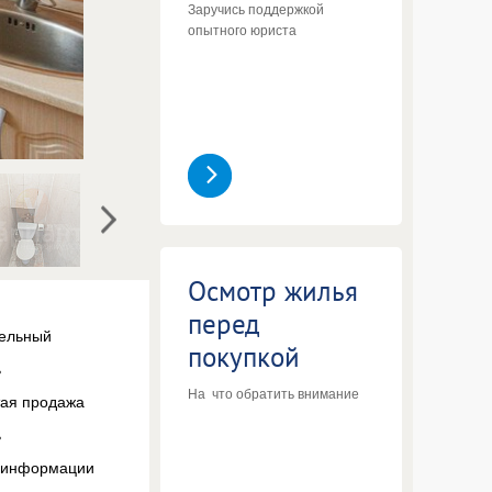
Заручись поддержкой
опытного юриста
Осмотр жилья
перед
ельный
покупкой
ь
На что обратить внимание
тая продажа
ь
 информации