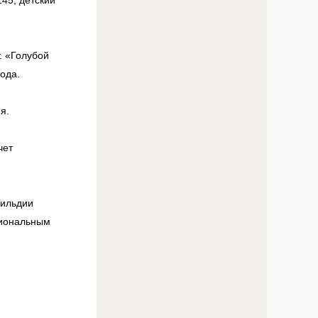
45, детский
. «Голубой
рода.
я.
чет
Гильдии
циональным