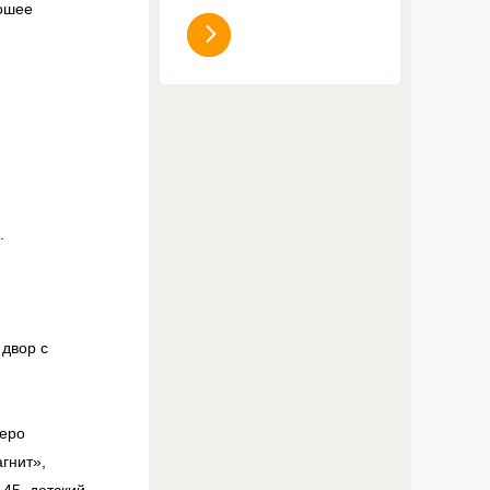
ошее
.
двор с
зеро
гнит»,