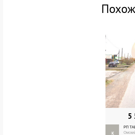
Похож
5
РП ТА
К
Омский