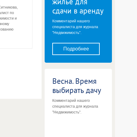
жилье для
Ситникова,
сдачи в аренду
алист по
жимости и
Комментарий нашего
чному
специалиста для журнала
тованию
"Недвижимость".
Подробнее
Весна. Время
выбирать дачу
Комментарий нашего
специалиста для журнала
"Недвижимость".