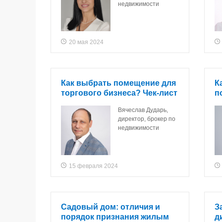
недвижимости
20 мая 2024
Как выбрать помещение для
К
торгового бизнеса? Чек-лист
п
Вячеслав Дударь,
директор, брокер по
недвижимости
15 февраля 2024
Садовый дом: отличия и
З
порядок признания жилым
д