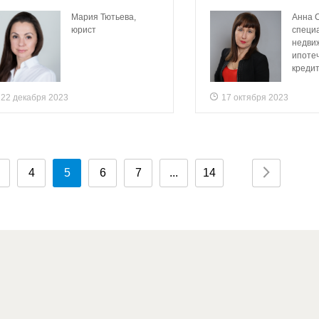
Мария Тютьева,
Анна 
юрист
специ
недви
ипоте
креди
22 декабря 2023
17 октября 2023
4
5
6
7
...
14