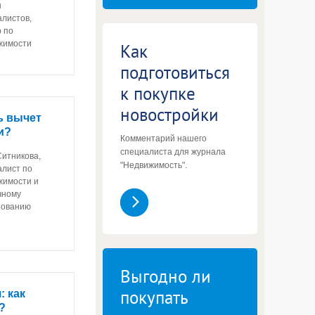
ы
алистов,
 по
жимости
Как
подготовиться
к покупке
новостройки
ь вычет
и?
Комментарий нашего
специалиста для журнала
Ситникова,
"Недвижимость".
алист по
жимости и
чному
тованию
Выгодно ли
покупать
: как
?