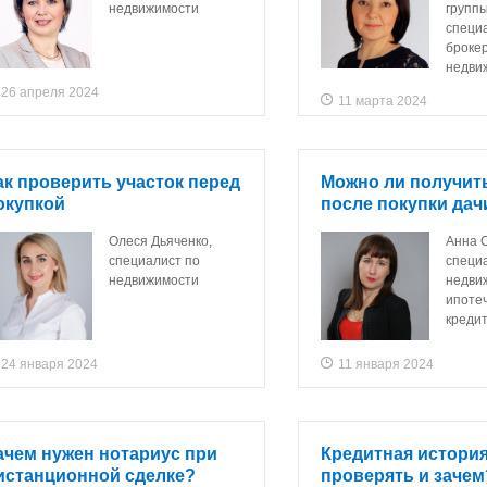
недвижимости
групп
специ
брокер
недви
26 апреля 2024
11 марта 2024
ак проверить участок перед
Можно ли получит
окупкой
после покупки дач
Олеся Дьяченко,
Анна 
специалист по
специ
недвижимости
недви
ипоте
креди
24 января 2024
11 января 2024
ачем нужен нотариус при
Кредитная история
истанционной сделке?
проверять и зачем