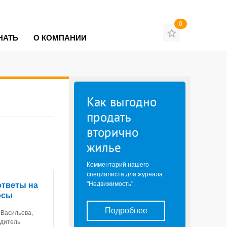
0
НАТЬ
О КОМПАНИИ
Как выгодно
продать
вторично
жилье
Комментарий нашего
специалиста для журнала
"Недвижимость".
ответы на
осы
Подробнее
 Васильева,
одитель