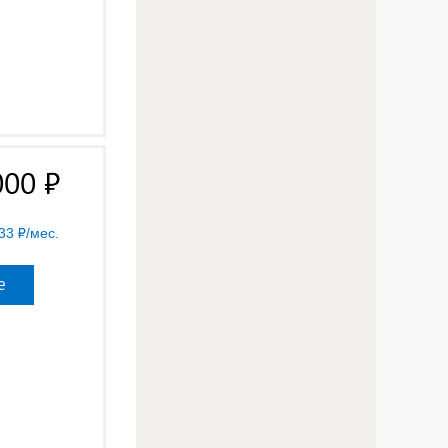
000
33
/мес.
е