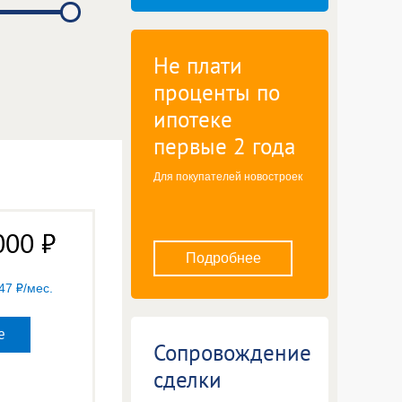
Не плати
проценты по
ипотеке
первые 2 года
Для покупателей новостроек
000
Подробнее
47
/мес.
е
Сопровождение
сделки