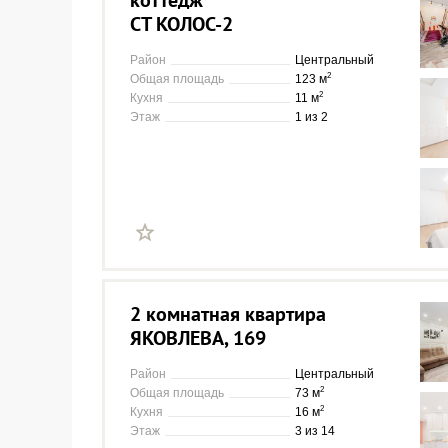
коттедж
СТ КОЛОС-2
Район
Центральный
2
Общая площадь
123 м
2
Кухня
11 м
Этаж
1 из 2
2 комнатная квартира
ЯКОВЛЕВА, 169
Район
Центральный
2
Общая площадь
73 м
2
Кухня
16 м
Этаж
3 из 14