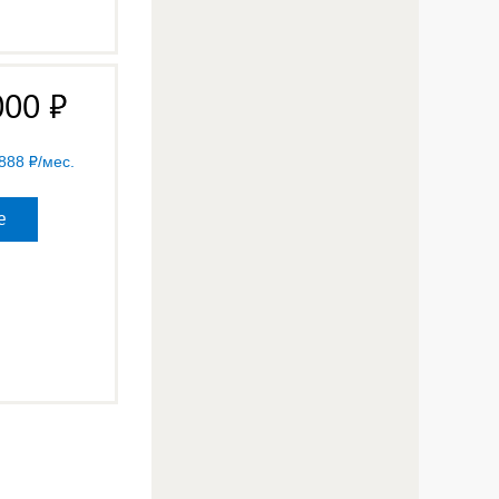
000
 888
/мес.
е