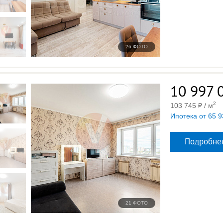
26 ФОТО
10 997 
2
103 745
/ м
Ипотека от 65 9
Подробне
21 ФОТО