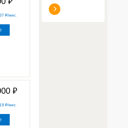
00
37
/мес.
е
000
19
/мес.
е