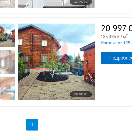
13 ФОТО
20 997 
2
135 465
/ м
Ипотека от 125
Подробне
29 ФОТО
1