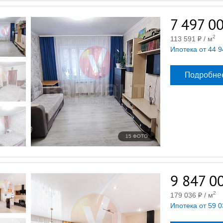
7 497 0
2
113 591
/ м
Ипотека от 44 9
Подробне
15 ФОТО
9 847 0
2
179 036
/ м
Ипотека от 59 0