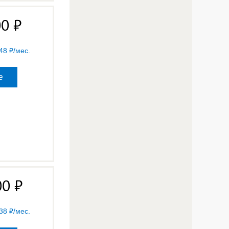
00
48
/мес.
е
00
38
/мес.