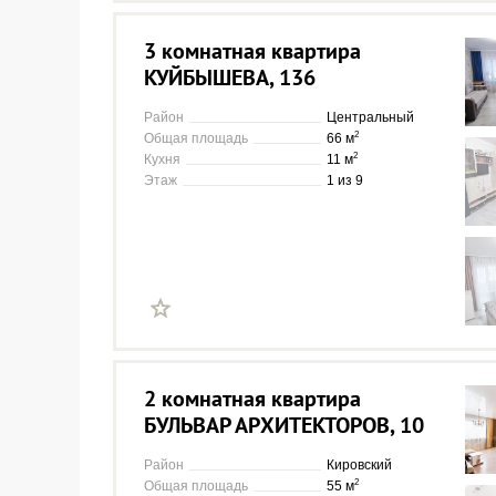
3 комнатная квартира
КУЙБЫШЕВА, 136
Район
Центральный
2
Общая площадь
66 м
2
Кухня
11 м
Этаж
1 из 9
2 комнатная квартира
БУЛЬВАР АРХИТЕКТОРОВ, 10
Район
Кировский
2
Общая площадь
55 м