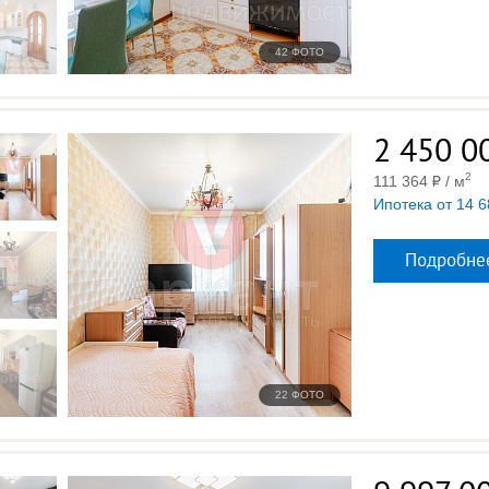
42 ФОТО
2 450 0
2
111 364
/ м
Ипотека от 14 6
Подробне
22 ФОТО