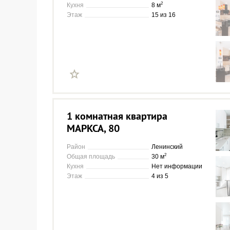
2
Кухня
8 м
Этаж
15 из 16
1 комнатная квартира
МАРКСА, 80
Район
Ленинский
2
Общая площадь
30 м
Кухня
Нет информации
Этаж
4 из 5