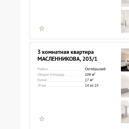
3 комнатная квартира
МАСЛЕННИКОВА, 203/1
Район
Октябрьский
2
Общая площадь
106 м
2
Кухня
17 м
Этаж
14 из 15