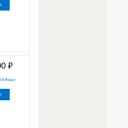
е
00
59
/мес.
е