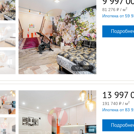
9 997 0
2
81 276
/ м
Ипотека от 59 9
Подробне
52 ФОТО
13 997 
2
191 740
/ м
Ипотека от 83 9
Подробне