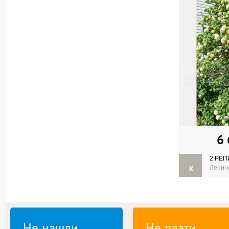
6
2 РЕП
К
Ленинс
Не нашли
Не плати