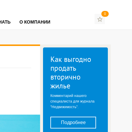
0
НАТЬ
О КОМПАНИИ
Как выгодно
продать
вторично
жилье
Комментарий нашего
специалиста для журнала
"Недвижимость".
Подробнее