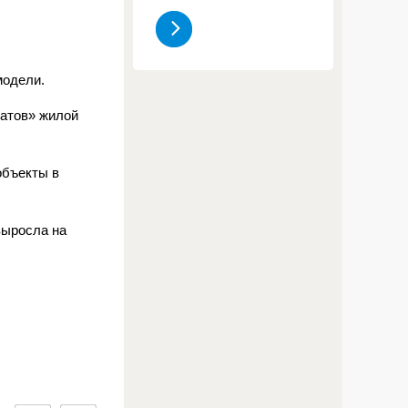
модели.
ратов» жилой
объекты в
выросла на