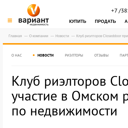
+7 /3
КУПИТЬ
ПРОДАТЬ
А
Главная
О компании
Новости
Клуб риэлторов Closeddoor пр
О НАС
НОВОСТИ
РИЭЛТОРЫ
ОТЗЫВЫ
ПАР
Клуб риэлторов Cl
участие в Омском 
по недвижимости